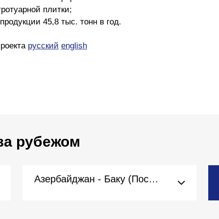
тротуарной плитки;
родукции 45,8 тыс. тонн в год.
проекта
русский
english
за рубежом
Азербайджан - Баку (Посольство)