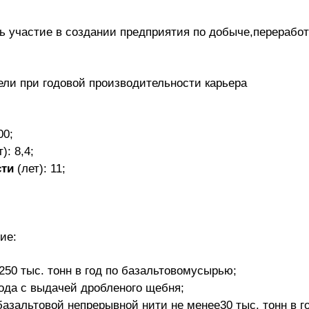
 участие в создании предприятия по добыче,переработ
ли при годовой производительности карьера
00;
): 8,4;
сти
(лет): 11;
ие:
250 тыс. тонн в год по базальтовомусырью;
ода с выдачей дробленого щебня;
азальтовой непрерывной нити не менее30 тыс. тонн в г