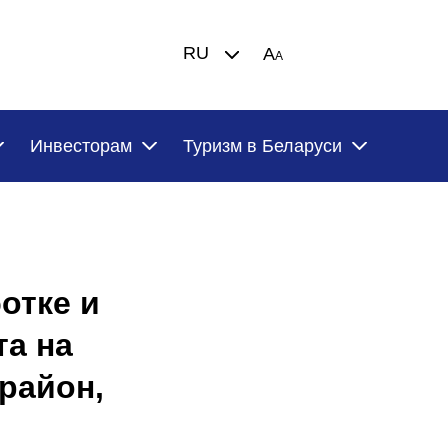
RU
A
A
Инвесторам
Туризм в Беларуси
отке и
та на
район,