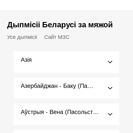
Дыпмісіі Беларусі за мяжой
Усе дыпмісіі
Сайт МЗС
Азія
Азербайджан - Баку (Пасольства)
Аўстрыя - Вена (Пасольства)