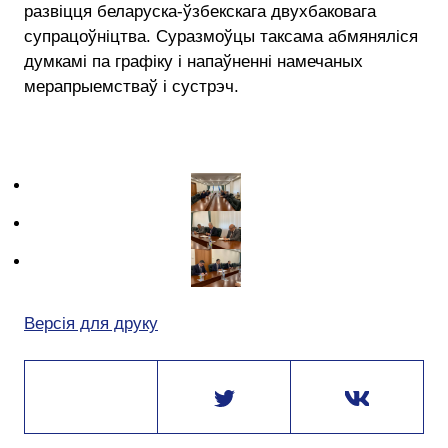
развіцця беларуска-ўзбекскага двухбаковага
супрацоўніцтва. Суразмоўцы таксама абмяняліся
думкамі па графіку і напаўненні намечаных
мерапрыемстваў і сустрэч.
Версія для друку