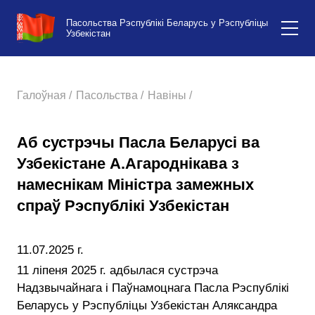
Пасольства Рэспублікі Беларусь у Рэспубліцы
Узбекістан
Галоўная /
Пасольства /
Навіны /
Аб сустрэчы Пасла Беларусі ва
Узбекістане А.Агароднікава з
намеснікам Міністра замежных
спраў Рэспублікі Узбекістан
11.07.2025 г.
11 ліпеня 2025 г. адбылася сустрэча
Надзвычайнага і Паўнамоцнага Пасла Рэспублікі
Беларусь у Рэспубліцы Узбекістан Аляксандра