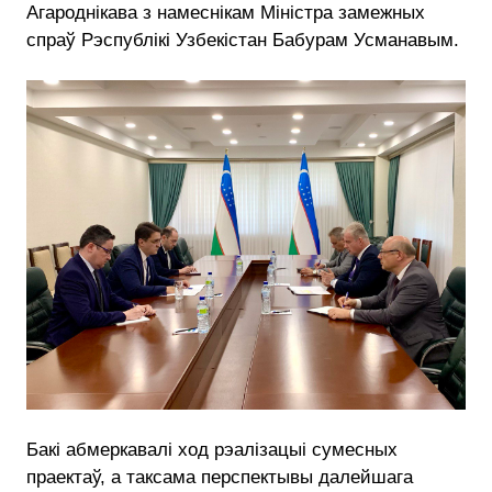
Агароднікава з намеснікам Міністра замежных
спраў Рэспублікі Узбекістан Бабурам Усманавым.
Бакі абмеркавалі ход рэалізацыі сумесных
праектаў, а таксама перспектывы далейшага